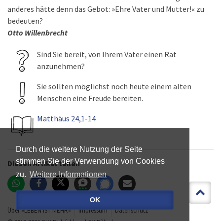
anderes hätte denn das Gebot: »Ehre Vater und Mutter!« zu
bedeuten?
Otto Willenbrecht
Sind Sie bereit, von Ihrem Vater einen Rat
anzunehmen?
Sie sollten möglichst noch heute einem alten
Menschen eine Freude bereiten.
Matthäus 24,1-14
Durch die weitere Nutzung der Seite
stimmen Sie der Verwendung von Cookies
Diesen Artikel teilen
zu.
Weitere Informationen
OK
Über »LEBEN IST MEHR«
Impressum
Datenschutz