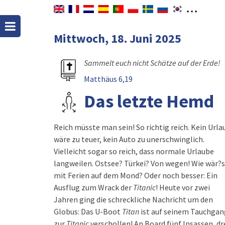
Mittwoch, 18. Juni 2025
Sammelt euch nicht Schätze auf der Erde!
Matthäus 6,19
Das letzte Hemd
Reich müsste man sein! So richtig reich. Kein Urla
wäre zu teuer, kein Auto zu unerschwinglich.
Vielleicht sogar so reich, dass normale Urlaube
langweilen. Ostsee? Türkei? Von wegen! Wie wär?s
mit Ferien auf dem Mond? Oder noch besser: Ein
Ausflug zum Wrack der
Titanic
! Heute vor zwei
Jahren ging die schreckliche Nachricht um den
Globus: Das U-Boot
Titan
ist auf seinem Tauchgan
zur
Titanic
verschollen! An Board fünf Insassen, dr