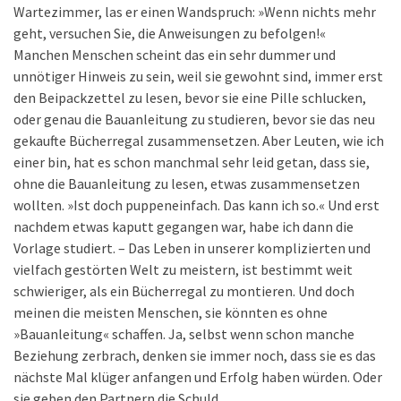
Wartezimmer, las er einen Wandspruch: »Wenn nichts mehr
geht, versuchen Sie, die Anweisungen zu befolgen!«
Manchen Menschen scheint das ein sehr dummer und
unnötiger Hinweis zu sein, weil sie gewohnt sind, immer erst
den Beipackzettel zu lesen, bevor sie eine Pille schlucken,
oder genau die Bauanleitung zu studieren, bevor sie das neu
gekaufte Bücherregal zusammensetzen. Aber Leuten, wie ich
einer bin, hat es schon manchmal sehr leid getan, dass sie,
ohne die Bauanleitung zu lesen, etwas zusammensetzen
wollten. »Ist doch puppeneinfach. Das kann ich so.« Und erst
nachdem etwas kaputt gegangen war, habe ich dann die
Vorlage studiert. – Das Leben in unserer komplizierten und
vielfach gestörten Welt zu meistern, ist bestimmt weit
schwieriger, als ein Bücherregal zu montieren. Und doch
meinen die meisten Menschen, sie könnten es ohne
»Bauanleitung« schaffen. Ja, selbst wenn schon manche
Beziehung zerbrach, denken sie immer noch, dass sie es das
nächste Mal klüger anfangen und Erfolg haben würden. Oder
sie geben den Partnern die Schuld.