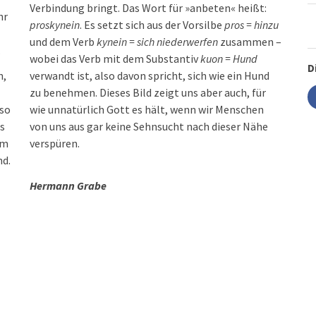
Verbindung bringt. Das Wort für »anbeten« heißt:
hr
proskynein
. Es setzt sich aus der Vorsilbe
pros = hinzu
und dem Verb
kynein = sich niederwerfen
zusammen –
.
wobei das Verb mit dem Substantiv
kuon = Hund
D
n,
verwandt ist, also davon spricht, sich wie ein Hund
zu benehmen. Dieses Bild zeigt uns aber auch, für
 so
wie unnatürlich Gott es hält, wenn wir Menschen
es
von uns aus gar keine Sehnsucht nach dieser Nähe
um
verspüren.
nd.
Hermann Grabe