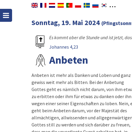
Sonntag, 19. Mai 2024
(Pfingstsonn
Es kommt aber die Stunde und ist jetzt, da
Johannes 4,23
Anbeten
Anbeten ist mehr als Danken und Loben und ganz
gewiss weit mehr als Bitten. Bei der Anbetung
Gottes geht es nämlich nicht darum, von ihm etw
zu erbitten oder ihm für etwas zu danken oder ihn
wegen einer seiner Eigenschaften zu loben. Nein, 
geht beim Anbeten darum, vor der Majestät des
allmächtigen, allwissenden und allgegenwärtige
Gottes still zu werden und sich darüber zu freuen,
dass man die unverdiente Gunst erhalten hat, in