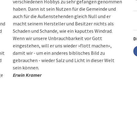
verschiedenen Hobbys zu sehr gefangen genommen
haben. Dann ist sein Nutzen für die Gemeinde und
auch für die Außenstehenden gleich Null und er
ind
macht seinem Hersteller und Besitzer nichts als
d
Schaden und Schande, wie ein kaputtes Windrad.
Wenn wir unsere Unbrauchbarkeit vor Gott
D
eingestehen, will er uns wieder »flott machen«,
mit
damit wir - um ein anderes biblisches Bild zu
d
gebrauchen - wieder Salz und Licht in dieser Welt
sein können.
ge
Erwin Kramer