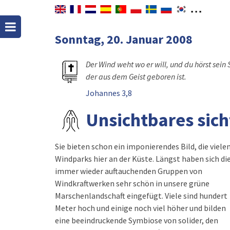
Sonntag, 20. Januar 2008
Der Wind weht wo er will, und du hörst sein
der aus dem Geist geboren ist.
Johannes 3,8
Unsichtbares sic
Sie bieten schon ein imponierendes Bild, die viele
Windparks hier an der Küste. Längst haben sich di
immer wieder auftauchenden Gruppen von
Windkraftwerken sehr schön in unsere grüne
Marschenlandschaft eingefügt. Viele sind hundert
Meter hoch und einige noch viel höher und bilden
eine beeindruckende Symbiose von solider, den