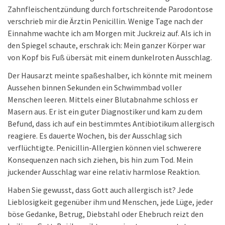
Zahnfleischentzündung durch fortschreitende Parodontose
verschrieb mir die Ärztin Penicillin. Wenige Tage nach der
Einnahme wachte ich am Morgen mit Juckreiz auf. Als ich in
den Spiegel schaute, erschrak ich: Mein ganzer Körper war
von Kopf bis Fuß übersät mit einem dunkelroten Ausschlag.
Der Hausarzt meinte spaßeshalber, ich könnte mit meinem
Aussehen binnen Sekunden ein Schwimmbad voller
Menschen leeren. Mittels einer Blutabnahme schloss er
Masern aus. Er ist ein guter Diagnostiker und kam zu dem
Befund, dass ich auf ein bestimmtes Antibiotikum allergisch
reagiere. Es dauerte Wochen, bis der Ausschlag sich
verflüchtigte. Penicillin-Allergien können viel schwerere
Konsequenzen nach sich ziehen, bis hin zum Tod. Mein
juckender Ausschlag war eine relativ harmlose Reaktion.
Haben Sie gewusst, dass Gott auch allergisch ist? Jede
Lieblosigkeit gegenüber ihm und Menschen, jede Lüge, jeder
böse Gedanke, Betrug, Diebstahl oder Ehebruch reizt den