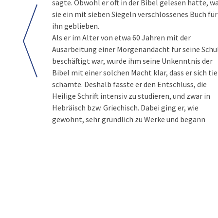
sagte. Obwohl er oft in der Bibel gelesen hatte, w
sie ein mit sieben Siegeln verschlossenes Buch für
ihn geblieben.
Als er im Alter von etwa 60 Jahren mit der
aufgegangen, so dass ich Jesus Christus den Weg,
Ausarbeitung einer Morgenandacht für seine Schu
die Wahrheit und das Leben erkannte und m
beschäftigt war, wurde ihm seine Unkenntnis der
bewusst war, dass kein Name den Menschen
Bibel mit einer solchen Macht klar, dass er sich tie
gegeben ist, in dem sie selig werden sollen, al
schämte. Deshalb fasste er den Entschluss, die
allein der Name Jesus. War mir durch diesen
Heilige Schrift intensiv zu studieren, und zwar in
beglückenden Herzenszustand nicht der herrlichste
Hebräisch bzw. Griechisch. Dabei ging er, wie
gewohnt, sehr gründlich zu Werke und begann