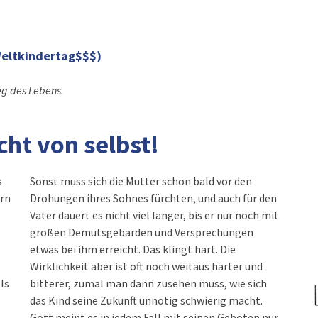
eltkindertag$$$)
eg des Lebens.
cht von selbst!
s
Sonst muss sich die Mutter schon bald vor den
ern
Drohungen ihres Sohnes fürchten, und auch für den
Vater dauert es nicht viel länger, bis er nur noch mit
großen Demutsgebärden und Versprechungen
etwas bei ihm erreicht. Das klingt hart. Die
Wirklichkeit aber ist oft noch weitaus härter und
ls
bitterer, zumal man dann zusehen muss, wie sich
das Kind seine Zukunft unnötig schwierig macht.
Gott meint es in jedem Fall mit seinen Geboten nur