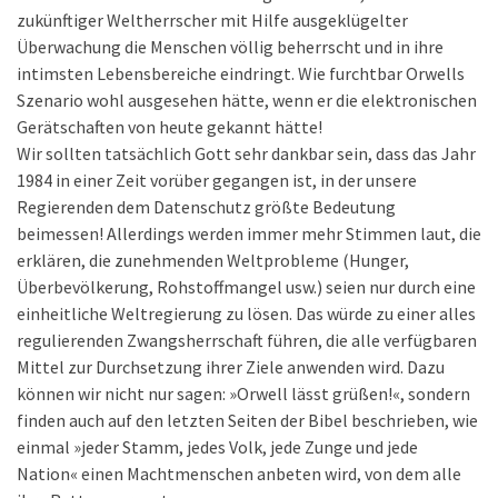
zukünftiger Weltherrscher mit Hilfe ausgeklügelter
Überwachung die Menschen völlig beherrscht und in ihre
intimsten Lebensbereiche eindringt. Wie furchtbar Orwells
Szenario wohl ausgesehen hätte, wenn er die elektronischen
Gerätschaften von heute gekannt hätte!
Wir sollten tatsächlich Gott sehr dankbar sein, dass das Jahr
1984 in einer Zeit vorüber gegangen ist, in der unsere
Regierenden dem Datenschutz größte Bedeutung
beimessen! Allerdings werden immer mehr Stimmen laut, die
erklären, die zunehmenden Weltprobleme (Hunger,
Überbevölkerung, Rohstoffmangel usw.) seien nur durch eine
einheitliche Weltregierung zu lösen. Das würde zu einer alles
regulierenden Zwangsherrschaft führen, die alle verfügbaren
Mittel zur Durchsetzung ihrer Ziele anwenden wird. Dazu
können wir nicht nur sagen: »Orwell lässt grüßen!«, sondern
finden auch auf den letzten Seiten der Bibel beschrieben, wie
einmal »jeder Stamm, jedes Volk, jede Zunge und jede
Nation« einen Machtmenschen anbeten wird, von dem alle