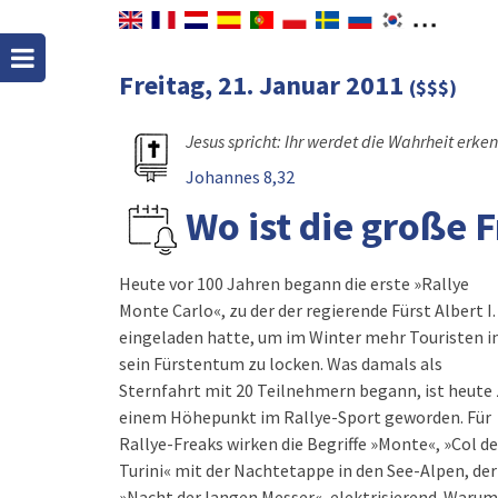
Freitag, 21. Januar 2011
($$$)
Jesus spricht: Ihr werdet die Wahrheit erke
Johannes 8,32
Wo ist die große F
Heute vor 100 Jahren begann die erste »Rallye
Monte Carlo«, zu der der regierende Fürst Albert I.
eingeladen hatte, um im Winter mehr Touristen i
sein Fürstentum zu locken. Was damals als
Sternfahrt mit 20 Teilnehmern begann, ist heute 
einem Höhepunkt im Rallye-Sport geworden. Für
Rallye-Freaks wirken die Begriffe »Monte«, »Col de
Turini« mit der Nachtetappe in den See-Alpen, der
»Nacht der langen Messer«, elektrisierend. Warum