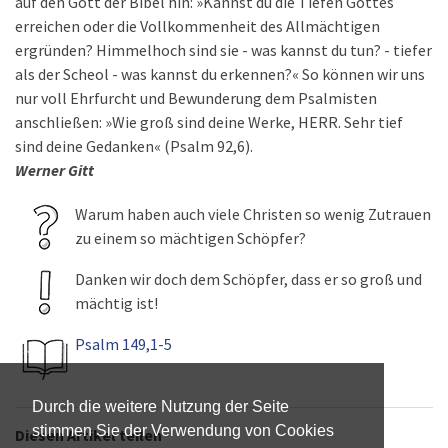
auf den Gott der Bibel hin: »Kannst du die Tiefen Gottes
erreichen oder die Vollkommenheit des Allmächtigen
ergründen? Himmelhoch sind sie - was kannst du tun? - tiefer
als der Scheol - was kannst du erkennen?« So können wir uns
nur voll Ehrfurcht und Bewunderung dem Psalmisten
anschließen: »Wie groß sind deine Werke, HERR. Sehr tief
sind deine Gedanken« (Psalm 92,6).
Werner Gitt
Warum haben auch viele Christen so wenig Zutrauen
zu einem so mächtigen Schöpfer?
Danken wir doch dem Schöpfer, dass er so groß und
mächtig ist!
Psalm 149,1-5
Durch die weitere Nutzung der Seite
stimmen Sie der Verwendung von Cookies
Diesen Artikel teilen