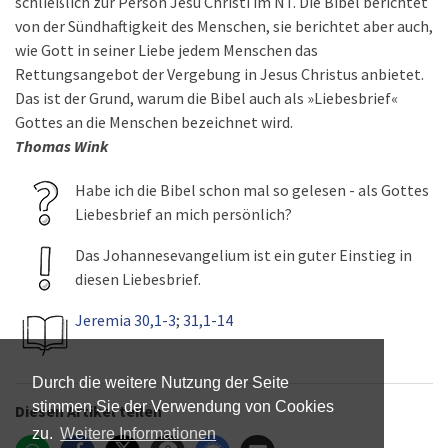
schließlich zur Person Jesu Christi im NT. Die Bibel berichtet
von der Sündhaftigkeit des Menschen, sie berichtet aber auch,
wie Gott in seiner Liebe jedem Menschen das
Rettungsangebot der Vergebung in Jesus Christus anbietet.
Das ist der Grund, warum die Bibel auch als »Liebesbrief«
Gottes an die Menschen bezeichnet wird.
Thomas Wink
Habe ich die Bibel schon mal so gelesen - als Gottes
Liebesbrief an mich persönlich?
Das Johannesevangelium ist ein guter Einstieg in
diesen Liebesbrief.
Jeremia 30,1-3
;
31,1-14
Durch die weitere Nutzung der Seite
stimmen Sie der Verwendung von Cookies
Diesen Artikel teilen
zu.
Weitere Informationen