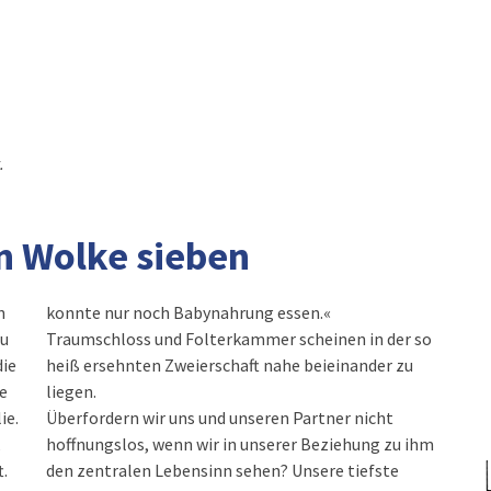
.
on Wolke sieben
n
konnte nur noch Babynahrung essen.«
zu
Traumschloss und Folterkammer scheinen in der so
die
heiß ersehnten Zweierschaft nahe beieinander zu
e
liegen.
ie.
Überfordern wir uns und unseren Partner nicht
,
hoffnungslos, wenn wir in unserer Beziehung zu ihm
t.
den zentralen Lebensinn sehen? Unsere tiefste