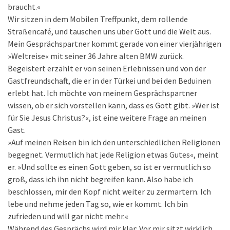
braucht.«
Wir sitzen in dem Mobilen Treffpunkt, dem rollende
Straßencafé, und tauschen uns über Gott und die Welt aus.
Mein Gesprächspartner kommt gerade von einer vierjährigen
»Weltreise« mit seiner 36 Jahre alten BMW zurück.
Begeistert erzählt er von seinen Erlebnissen und von der
Gastfreundschaft, die er in der Türkei und bei den Beduinen
erlebt hat. Ich möchte von meinem Gesprächspartner
wissen, ob er sich vorstellen kann, dass es Gott gibt. »Wer ist
für Sie Jesus Christus?«, ist eine weitere Frage an meinen
Gast.
»Auf meinen Reisen bin ich den unterschiedlichen Religionen
begegnet. Vermutlich hat jede Religion etwas Gutes«, meint
er. »Und sollte es einen Gott geben, so ist er vermutlich so
groß, dass ich ihn nicht begreifen kann. Also habe ich
beschlossen, mir den Kopf nicht weiter zu zermartern. Ich
lebe und nehme jeden Tag so, wie er kommt. Ich bin
zufrieden und will gar nicht mehr.«
Während des Gesprächs wird mir klar: Vor mir sitzt wirklich