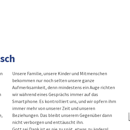
sch
en
Unsere Familie, unsere Kinder und Mitmenschen
bekommen nur noch selten unsere ganze
Aufmerksamkeit, denn mindestens ein Auge richten
n
wir während eines Gesprächs immer auf das
Smartphone. Es kontrolliert uns, und wir opfern ihm
immer mehr von unserer Zeit und unseren
e,
Beziehungen. Das bleibt unserem Gegenüber dann
nicht verborgen und enttäuscht ihn.
Gott sei Dank ist es nie zu spät, etwas zu ändern!