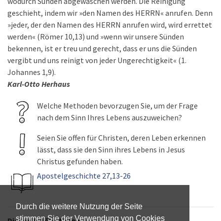
wodurch Sünden abgewaschen werden. Die Reinigung
geschieht, indem wir »den Namen des HERRN« anrufen. Denn
»jeder, der den Namen des HERRN anrufen wird, wird errettet
werden« (Römer 10,13) und »wenn wir unsere Sünden
bekennen, ist er treu und gerecht, dass er uns die Sünden
vergibt und uns reinigt von jeder Ungerechtigkeit« (1.
Johannes 1,9).
Karl-Otto Herhaus
Welche Methoden bevorzugen Sie, um der Frage
nach dem Sinn Ihres Lebens auszuweichen?
Seien Sie offen für Christen, deren Leben erkennen
lässt, dass sie den Sinn ihres Lebens in Jesus
Christus gefunden haben.
Apostelgeschichte 27,13-26
Durch die weitere Nutzung der Seite
stimmen Sie der Verwendung von Cookies
Diesen Artikel teilen