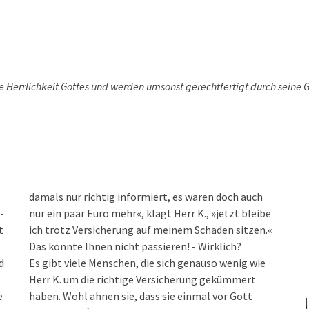
e Herrlichkeit Gottes und werden umsonst gerechtfertigt durch seine 
damals nur richtig informiert, es waren doch auch
-
nur ein paar Euro mehr«, klagt Herr K., »jetzt bleibe
t
ich trotz Versicherung auf meinem Schaden sitzen.«
Das könnte Ihnen nicht passieren! - Wirklich?
d
Es gibt viele Menschen, die sich genauso wenig wie
Herr K. um die richtige Versicherung gekümmert
e
haben. Wohl ahnen sie, dass sie einmal vor Gott