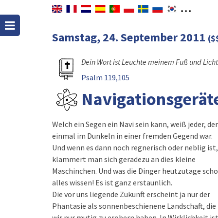
Samstag, 24. September 2011
($
Dein Wort ist Leuchte meinem Fuß und Licht
Psalm 119,105
Navigationsgerät
Welch ein Segen ein Navi sein kann, weiß jeder, der
einmal im Dunkeln in einer fremden Gegend war.
Und wenn es dann noch regnerisch oder neblig ist,
klammert man sich geradezu an dies kleine
Maschinchen. Und was die Dinger heutzutage sch
alles wissen! Es ist ganz erstaunlich.
Die vor uns liegende Zukunft erscheint ja nur der
Phantasie als sonnenbeschienene Landschaft, die
wir nur mutig zu erobern haben. In Wirklichkeit is