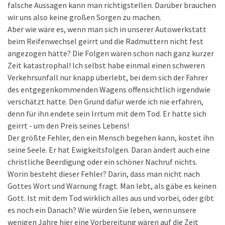
falsche Aussagen kann man richtigstellen. Darüber brauchen
wir uns also keine großen Sorgen zu machen.
Aber wie wäre es, wenn man sich in unserer Autowerkstatt
beim Reifenwechsel geirrt und die Radmuttern nicht fest
angezogen hätte? Die Folgen wären schon nach ganz kurzer
Zeit katastrophal! Ich selbst habe einmal einen schweren
Verkehrsunfall nur knapp überlebt, bei dem sich der Fahrer
des entgegenkommenden Wagens offensichtlich irgendwie
verschätzt hatte. Den Grund dafür werde ich nie erfahren,
denn für ihn endete sein Irrtum mit dem Tod. Er hatte sich
geirrt - um den Preis seines Lebens!
Der größte Fehler, den ein Mensch begehen kann, kostet ihn
seine Seele. Er hat Ewigkeitsfolgen. Daran ändert auch eine
christliche Beerdigung oder ein schöner Nachruf nichts.
Worin besteht dieser Fehler? Darin, dass man nicht nach
Gottes Wort und Warnung fragt. Man lebt, als gäbe es keinen
Gott. Ist mit dem Tod wirklich alles aus und vorbei, oder gibt
es noch ein Danach? Wie würden Sie leben, wenn unsere
wenigen Jahre hier eine Vorbereitung wären auf die Zeit