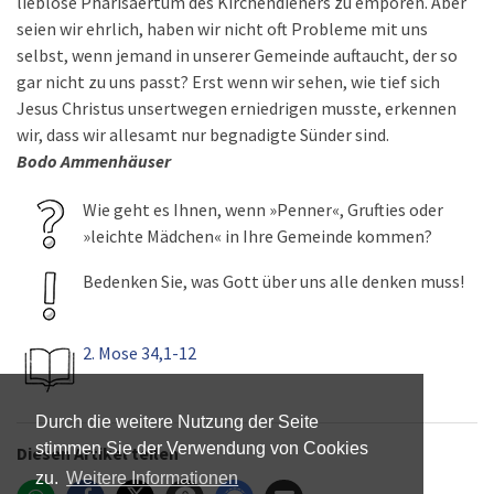
lieblose Pharisäertum des Kirchendieners zu empören. Aber
seien wir ehrlich, haben wir nicht oft Probleme mit uns
selbst, wenn jemand in unserer Gemeinde auftaucht, der so
gar nicht zu uns passt? Erst wenn wir sehen, wie tief sich
Jesus Christus unsertwegen erniedrigen musste, erkennen
wir, dass wir allesamt nur begnadigte Sünder sind.
Bodo Ammenhäuser
Wie geht es Ihnen, wenn »Penner«, Grufties oder
»leichte Mädchen« in Ihre Gemeinde kommen?
Bedenken Sie, was Gott über uns alle denken muss!
2. Mose 34,1-12
Durch die weitere Nutzung der Seite
stimmen Sie der Verwendung von Cookies
Diesen Artikel teilen
zu.
Weitere Informationen