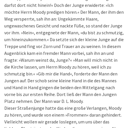
darfst dort nicht hinein!« Doch der Junge erwiderte: »Ich
möchte Herrn Moody predigen hören.« Der Mann, der ihm den
Weg versperrte, sah ihn an: Ungekämmte Haare,
ungewaschenes Gesicht und nackte Füße, so stand der Junge
vor ihm. »Nein«, entgegnete der Mann, »du bist zu schmutzig,
um hineinzukommen.« Da setzte sich der kleine Junge auf die
Treppe und fing vor Zorn und Trauer an zu weinen. In diesem
Augenblick kam ein fremder Mann vorbei, sah ihn an und
fragte: »Warum weinst du, Junge?« »Man will mich nicht in
die Kirche lassen, um Herrn Moody zu hören, weil ich zu
schmutzig bin.« »Gib mir die Hand«, forderte der Mann den
Jungen auf. Der schob seine kleine Hand in die des Mannes
und Hand in Hand gingen die beiden den Mittelgang nach
vorne bis zur ersten Reihe. Dort ließ der Mann den Jungen
Platz nehmen. Der Mann war D. L. Moody.
Dieser Straßenjunge hatte das eine große Verlangen, Moody
zu hören, und wurde von einem »Frommen« daran gehindert.
Vielleicht wollen wir gerade loslegen, um uns über das