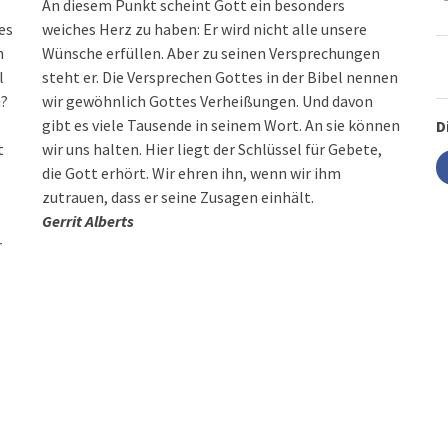
An diesem Punkt scheint Gott ein besonders
es
weiches Herz zu haben: Er wird nicht alle unsere
n
Wünsche erfüllen. Aber zu seinen Versprechungen
l
steht er. Die Versprechen Gottes in der Bibel nennen
n?
wir gewöhnlich Gottes Verheißungen. Und davon
gibt es viele Tausende in seinem Wort. An sie können
D
t
wir uns halten. Hier liegt der Schlüssel für Gebete,
die Gott erhört. Wir ehren ihn, wenn wir ihm
zutrauen, dass er seine Zusagen einhält.
Gerrit Alberts
r