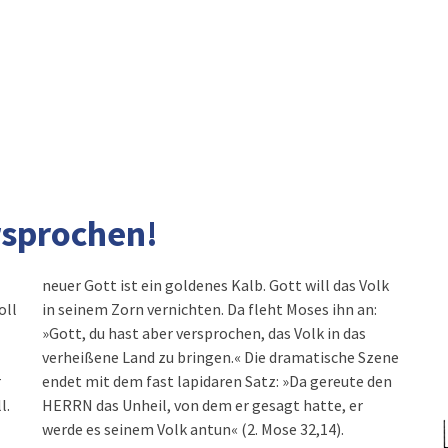
rsprochen!
neuer Gott ist ein goldenes Kalb. Gott will das Volk
oll
in seinem Zorn vernichten. Da fleht Moses ihn an:
»Gott, du hast aber versprochen, das Volk in das
verheißene Land zu bringen.« Die dramatische Szene
r
endet mit dem fast lapidaren Satz: »Da gereute den
l.
HERRN das Unheil, von dem er gesagt hatte, er
werde es seinem Volk antun« (2. Mose 32,14).