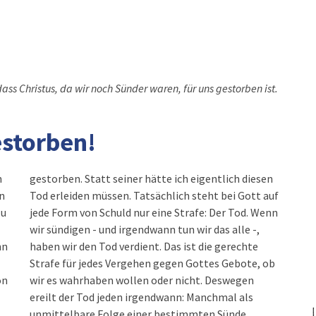
dass Christus, da wir noch Sünder waren, für uns gestorben ist.
estorben!
n
gestorben. Statt seiner hätte ich eigentlich diesen
n
Tod erleiden müssen. Tatsächlich steht bei Gott auf
zu
jede Form von Schuld nur eine Strafe: Der Tod. Wenn
wir sündigen - und irgendwann tun wir das alle -,
nn
haben wir den Tod verdient. Das ist die gerechte
Strafe für jedes Vergehen gegen Gottes Gebote, ob
on
wir es wahrhaben wollen oder nicht. Deswegen
ereilt der Tod jeden irgendwann: Manchmal als
unmittelbare Folge einer bestimmten Sünde,