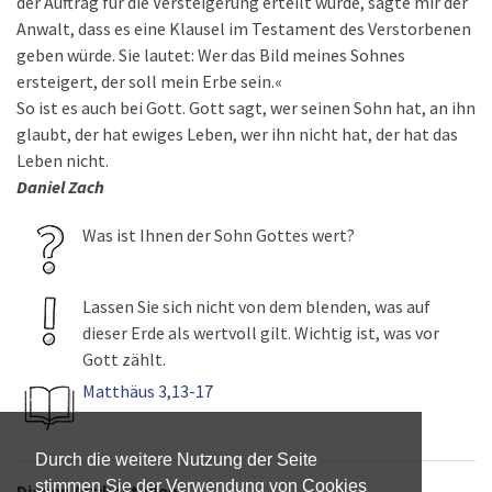
der Auftrag für die Versteigerung erteilt wurde, sagte mir der
Anwalt, dass es eine Klausel im Testament des Verstorbenen
geben würde. Sie lautet: Wer das Bild meines Sohnes
ersteigert, der soll mein Erbe sein.«
So ist es auch bei Gott. Gott sagt, wer seinen Sohn hat, an ihn
glaubt, der hat ewiges Leben, wer ihn nicht hat, der hat das
Leben nicht.
Daniel Zach
Was ist Ihnen der Sohn Gottes wert?
Lassen Sie sich nicht von dem blenden, was auf
dieser Erde als wertvoll gilt. Wichtig ist, was vor
Gott zählt.
Matthäus 3,13-17
Durch die weitere Nutzung der Seite
stimmen Sie der Verwendung von Cookies
Diesen Artikel teilen