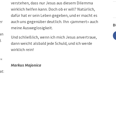
verstehen, dass nur Jesus aus diesem Dilemma
wirklich helfen kann. Doch ob er will? Natürlich,
dafür hat er sein Leben gegeben, und er macht es
er
auch uns gegenüber deutlich. Ihn »jammert« auch
D
meine Ausweglosigkeit.
an
Und schließlich, wenn ich mich Jesus anvertraue,
.
dann weicht alsbald jede Schuld, und ich werde
wirklich rein!
e«
Markus Majonica
at: