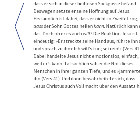
dass er sich in dieser heillosen Sackgasse befand.
Deswegen setzte er seine Hoffnung auf Jesus.
Erstaunlich ist dabei, dass er nicht in Zweifel zog,
dass
der Sohn Gottes heilen
kann
. Natürlich kann 
das. Doch ob er es auch
will?
Die Reaktion Jesu ist
eindeutig: »Er streckte seine Hand aus, rührte ihn 
und sprach zu ihm: Ich will’s tun; sei rein!« (Vers 41)
Dabei handelte Jesus nicht emotionslos, einfach,
weil erʼs kann. Tatsächlich sah er die Not dieses
Menschen in ihrer ganzen Tiefe, und es »jammert
ihn (Vers 41). Und dann bewahrheitete sich, dass
Jesus Christus auch Vollmacht über den Aussatz h