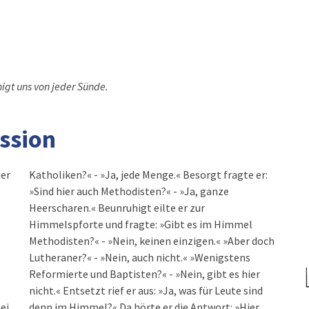
inigt uns von jeder Sünde.
ession
ger
er:
ei
er