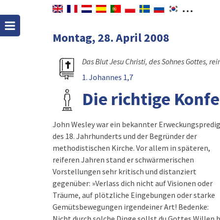
Montag, 28. April 2008
Das Blut Jesu Christi, des Sohnes Gottes, re
1. Johannes 1,7
Die richtige Konf
John Wesley war ein bekannter Erweckungspredi
Katholiken?« - »Ja, jede Menge.« Besorgt fragte 
des 18. Jahrhunderts und der Begründer der
»Sind hier auch Methodisten?« - »Ja, ganze
methodistischen Kirche. Vor allem in späteren,
Heerscharen.« Beunruhigt eilte er zur
reiferen Jahren stand er schwärmerischen
Himmelspforte und fragte: »Gibt es im Himmel
Vorstellungen sehr kritisch und distanziert
Methodisten?« - »Nein, keinen einzigen.« »Aber doch
gegenüber: »Verlass dich nicht auf Visionen oder
Lutheraner?« - »Nein, auch nicht.« »Wenigstens
Träume, auf plötzliche Eingebungen oder starke
Reformierte und Baptisten?« - »Nein, gibt es hier
Gemütsbewegungen irgendeiner Art! Bedenke:
nicht.« Entsetzt rief er aus: »Ja, was für Leute sind
Nicht durch solche Dinge sollst du Gottes Willen b
denn im Himmel?« Da hörte er die Antwort: »Hi