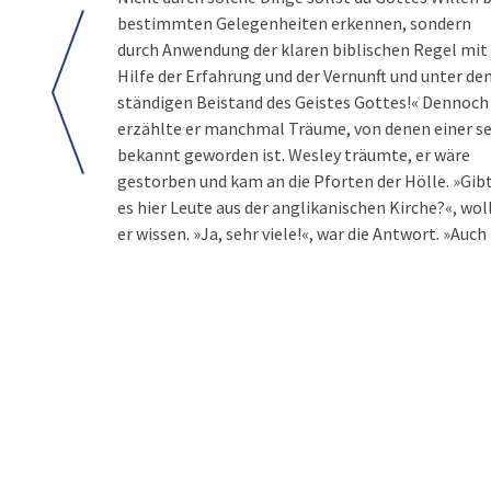
bestimmten Gelegenheiten erkennen, sondern
gibt es nur arme Sünder, die durch das Blut Jesu
durch Anwendung der klaren biblischen Regel mit
Hilfe der Erfahrung und der Vernunft und unter d
ständigen Beistand des Geistes Gottes!« Dennoch
erzählte er manchmal Träume, von denen einer s
bekannt geworden ist. Wesley träumte, er wäre
gestorben und kam an die Pforten der Hölle. »Gib
es hier Leute aus der anglikanischen Kirche?«, wol
er wissen. »Ja, sehr viele!«, war die Antwort. »Auch