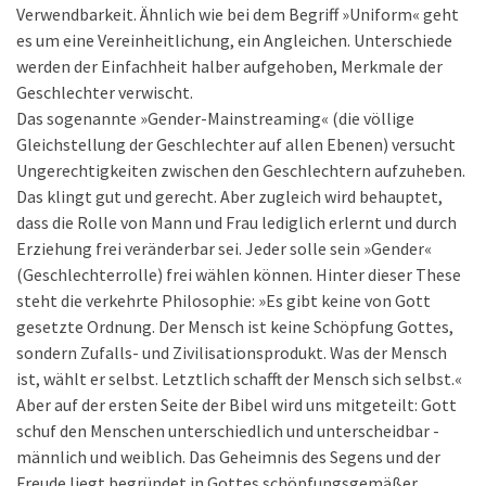
Verwendbarkeit. Ähnlich wie bei dem Begriff »Uniform« geht
es um eine Vereinheitlichung, ein Angleichen. Unterschiede
werden der Einfachheit halber aufgehoben, Merkmale der
Geschlechter verwischt.
Das sogenannte »Gender-Mainstreaming« (die völlige
Gleichstellung der Geschlechter auf allen Ebenen) versucht
Ungerechtigkeiten zwischen den Geschlechtern aufzuheben.
Das klingt gut und gerecht. Aber zugleich wird behauptet,
dass die Rolle von Mann und Frau lediglich erlernt und durch
Erziehung frei veränderbar sei. Jeder solle sein »Gender«
(Geschlechterrolle) frei wählen können. Hinter dieser These
steht die verkehrte Philosophie: »Es gibt keine von Gott
gesetzte Ordnung. Der Mensch ist keine Schöpfung Gottes,
sondern Zufalls- und Zivilisationsprodukt. Was der Mensch
ist, wählt er selbst. Letztlich schafft der Mensch sich selbst.«
Aber auf der ersten Seite der Bibel wird uns mitgeteilt: Gott
schuf den Menschen unterschiedlich und unterscheidbar -
männlich und weiblich. Das Geheimnis des Segens und der
Freude liegt begründet in Gottes schöpfungsgemäßer