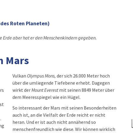
 des Roten Planeten)
e Erde aber hat er den Menschenkindern gegeben.
m Mars
Vulkan
Olympus Mons,
der sich 26.000 Meter hoch
über die umliegende Tiefebene erhebt. Dagegen
rs
wirkt der
Mount Everest
mit seinen 8849 Meter über
dem Meeresspiegel wie ein Hügel.
st
So interessant der Mars mit seinen Besonderheiten
,
auch ist, an die Vielfalt der Erde reicht er nicht
.
heran. Und er ist auch nicht annähernd so
ng
menschenfreundlich wie diese. Wir können wirklich