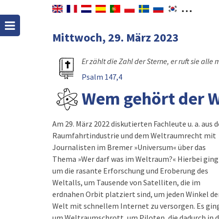
Mittwoch, 29. März 2023
Er zählt die Zahl der Sterne, er ruft sie all
Psalm 147,4
Wem gehört der 
Am 29. März 2022 diskutierten Fachleute u. a. aus d
Raumfahrtindustrie und dem Weltraumrecht mit
Journalisten im Bremer »Universum« über das
Thema »Wer darf was im Weltraum?« Hierbei ging
um die rasante Erforschung und Eroberung des
Weltalls, um Tausende von Satelliten, die im
erdnahen Orbit platziert sind, um jeden Winkel de
Welt mit schnellem Internet zu versorgen. Es gin
um Weltraumschrott, um Piloten, die dadurch in d