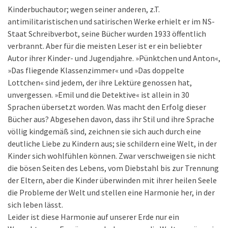
Kinderbuchautor; wegen seiner anderen, z.T.
antimilitaristischen und satirischen Werke erhielt er im NS-
Staat Schreibverbot, seine Bücher wurden 1933 öffentlich
verbrannt. Aber für die meisten Leser ist er ein beliebter
Autor ihrer Kinder- und Jugendjahre. »Pünktchen und Anton«,
»Das fliegende Klassenzimmer« und »Das doppelte
Lottchen« sind jedem, der ihre Lektüre genossen hat,
unvergessen. »Emil und die Detektive« ist allein in 30
Sprachen übersetzt worden. Was macht den Erfolg dieser
Bücher aus? Abgesehen davon, dass ihr Stil und ihre Sprache
völlig kindgemäß sind, zeichnen sie sich auch durch eine
deutliche Liebe zu Kindern aus; sie schildern eine Welt, in der
Kinder sich wohlfühlen können. Zwar verschweigen sie nicht
die bösen Seiten des Lebens, vom Diebstahl bis zur Trennung
der Eltern, aber die Kinder überwinden mit ihrer heilen Seele
die Probleme der Welt und stellen eine Harmonie her, in der
sich leben lässt.
Leider ist diese Harmonie auf unserer Erde nur ein