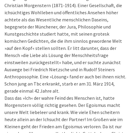
Christian Morgenstern (1871-1914). Einer Gesellschaft, die
ichsüchtiges Wohlleben und öffentliches Ansehen höher
achtete als das Wesentliche menschlichen Daseins,
begegnete der Münchener, der Jura, Philosophie und
Kunstgeschichte studiert hatte, mit seinen grotesk
komischen Gedichten, die die ihm sinnlos gewordene Welt
»auf den Kopf« stellen sollten. Er litt darunter, dass der
Mensch »die Liebe als Lösung der Menschheitsfrage
einstweilen zurückgestellt« habe, und er suchte zunächst
Auswege bei Friedrich Nietzsche und in Rudolf Steiners
Anthroposophie. Eine »Lösung« fand er auch bei ihnen nicht.
Schon jung an Tbc erkrankt, starb er am 31. März 1914,
gerade einmal 42 Jahre alt.
Dass das »Ich« der wahre Feind des Menschen ist, hatte
Morgenstern völlig richtig gesehen. Der Egoismus macht
unsere Welt liebeleer und krank. Wie viele Ehen scheitern
heute allein an der Ichsucht der Partner! Im Großen wie im
Kleinen geht der Frieden am Egoismus verloren. Da ist nur