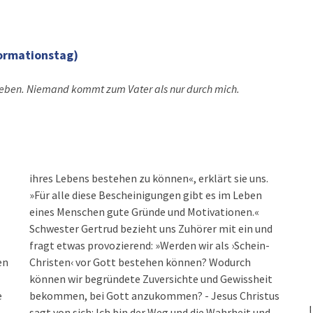
ormationstag)
 Leben. Niemand kommt zum Vater als nur durch mich.
ihres Lebens bestehen zu können«, erklärt sie uns.
»Für alle diese Bescheinigungen gibt es im Leben
eines Menschen gute Gründe und Motivationen.«
Schwester Gertrud bezieht uns Zuhörer mit ein und
fragt etwas provozierend: »Werden wir als ›Schein-
en
Christen‹ vor Gott bestehen können? Wodurch
können wir begründete Zuversichte und Gewissheit
e
bekommen, bei Gott anzukommen? - Jesus Christus
sagt von sich: Ich bin der Weg und die Wahrheit und