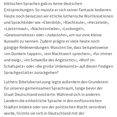
biblischen Sprachen gab es keine deutschen
Entsprechungen. So musste er sich seiner Fantasie bedienen.
Heute noch benutzen wir etliche lutherische Wortkreationen
und Sprachbilder wie »Ebenbild«, »Nachteule«, »Herzeleid«,
»Lästermaul«, »Nächstenliebe«, »Lockvogel«,
»Gewissensbisse« oder »Judaslohn«, um nur eine kleine
Auswahl zu nennen. Zudem prägte er viele heute noch
gängige Redewendungen. Wussten Sie, dass beispielsweise
»im Dunkeln tappen«, »ein Machtwort sprechen«, »für immer
und ewig«, »im Schweiße des Angesichts«, »Wolf im
Schafspelz« oder »die große Unbekannte« auf diesen findigen
Sprachgestalter zurückgehen?
Luthers Bibelübersetzung legte außerdem den Grundstein
für unseren gemeinsamen Sprachraum, lange bevor der
Staat Deutschland existierte. Während sich in anderen
Ländern die einheitliche Sprache in den einflussreichen
Städten bildete oder von der politischen Macht verordnet
wurde, formte sie sich in Deutschland mit der