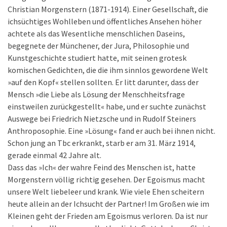
Christian Morgenstern (1871-1914). Einer Gesellschaft, die
ichsüchtiges Wohlleben und öffentliches Ansehen höher
achtete als das Wesentliche menschlichen Daseins,
begegnete der Münchener, der Jura, Philosophie und
Kunstgeschichte studiert hatte, mit seinen grotesk
komischen Gedichten, die die ihm sinnlos gewordene Welt
»auf den Kopf« stellen sollten. Er litt darunter, dass der
Mensch »die Liebe als Lösung der Menschheitsfrage
einstweilen zurückgestellt« habe, und er suchte zunächst
Auswege bei Friedrich Nietzsche und in Rudolf Steiners
Anthroposophie. Eine »Lösung« fand er auch bei ihnen nicht.
Schon jung an Tbc erkrankt, starb er am 31. März 1914,
gerade einmal 42 Jahre alt.
Dass das »Ich« der wahre Feind des Menschen ist, hatte
Morgenstern völlig richtig gesehen. Der Egoismus macht
unsere Welt liebeleer und krank. Wie viele Ehen scheitern
heute allein an der Ichsucht der Partner! Im Großen wie im
Kleinen geht der Frieden am Egoismus verloren. Da ist nur