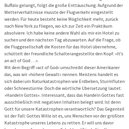
Buffalo gelangt, folgt die große Enttäuschung: Aufgrund der
Wetterverhältnisse musste der Flugverkehr eingestellt
werden. Für heute besteht keine Möglichkeit mehr, zurück
nach New York zu fliegen, wo ich zur Zeit ein Praktikum
absolviere. Ich habe keine andere Wahl als mir ein Hotel zu
suchen und den nächsten Tag abzuwarten. Auf die Frage, ob
die Fluggesellschaft die Kosten für das Hotel übernehme,
schüttelt der freundliche Schalterangestellte den Kopf: »It’s
an act of God …«.
Mit dem Begriff »act of God« umschreibt dieser Amerikaner
das, was wir »höhere Gewalt« nennen. Meistens handelt es
sich dabei um Naturkatastrophen wie Erdbeben, Sturmfluten
oder Schneestürme. Doch die wörtliche Übersetzung lautet:
»Handeln Gottes«. Interessant, dass das Handeln Gottes fast
ausschließlich mit negativen Inhalten belegt wird. Ist denn
Gott für unsere Katastrophen verantwortlich? Das Gegenteil
ist der Fall: Gottes Wille ist es, uns Menschen vor der größten
Katastrophe unseres Lebens zu retten. Er will uns davor