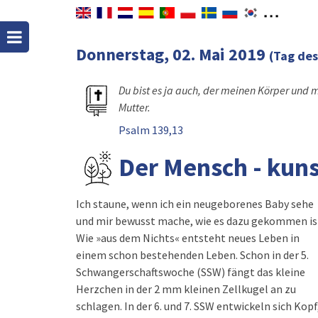
Donnerstag, 02. Mai 2019
(Tag des
Du bist es ja auch, der meinen Körper und m
Mutter.
Psalm 139,13
Der Mensch - kuns
Ich staune, wenn ich ein neugeborenes Baby sehe
Tagesgeschehen des kleinen Fötus dazu. In der 13.
und mir bewusst mache, wie es dazu gekommen is
Woche sind der Gehörgang und di
Wie »aus dem Nichts« entsteht neues Leben in
Gehörknöchelchen so weit ausgebildet, dass
einem schon bestehenden Leben. Schon in der 5.
Herzschlag und Verdauungsprozesse der Mutter
Schwangerschaftswoche (SSW) fängt das kleine
wahrgenommen werden. Außerdem können die
Herzchen in der 2 mm kleinen Zellkugel an zu
Kleinen jetzt zwischen Hell und Dunkel
schlagen. In der 6. und 7. SSW entwickeln sich Kopf
unterscheiden. In den folgenden Monaten wächs