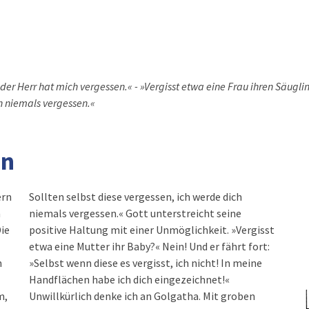
der Herr hat mich vergessen.« - »Vergisst etwa eine Frau ihren Säugli
ch niemals vergessen.«
en
ern
Sollten selbst diese vergessen, ich werde dich
n
niemals vergessen.« Gott unterstreicht seine
Die
positive Haltung mit einer Unmöglichkeit. »Vergisst
etwa eine Mutter ihr Baby?« Nein! Und er fährt fort:
n
»Selbst wenn diese es vergisst, ich nicht! In meine
Handflächen habe ich dich eingezeichnet!«
m,
Unwillkürlich denke ich an Golgatha. Mit groben