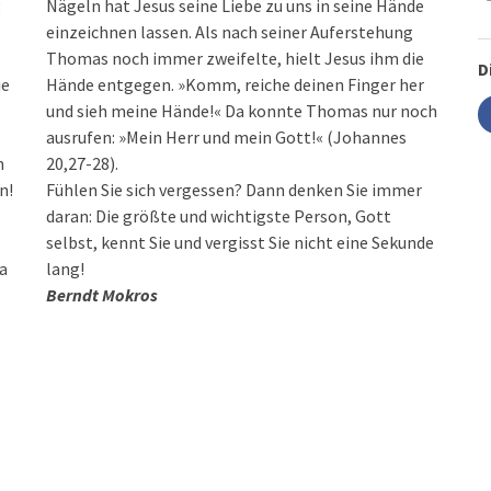
«
Nägeln hat Jesus seine Liebe zu uns in seine Hände
einzeichnen lassen. Als nach seiner Auferstehung
Thomas noch immer zweifelte, hielt Jesus ihm die
D
ie
Hände entgegen. »Komm, reiche deinen Finger her
und sieh meine Hände!« Da konnte Thomas nur noch
ausrufen: »Mein Herr und mein Gott!« (Johannes
m
20,27-28).
n!
Fühlen Sie sich vergessen? Dann denken Sie immer
daran: Die größte und wichtigste Person, Gott
selbst, kennt Sie und vergisst Sie nicht eine Sekunde
ja
lang!
Berndt Mokros