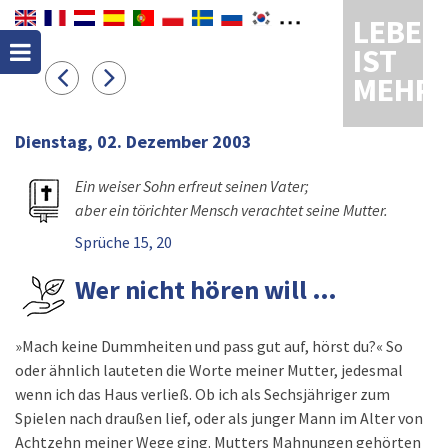
LEBEN
IST
MEHR
Dienstag, 02. Dezember 2003
Ein weiser Sohn erfreut seinen Vater;
aber ein törichter Mensch verachtet seine Mutter.
Sprüche 15, 20
Wer nicht hören will …
»Mach keine Dummheiten und pass gut auf, hörst du?« So
oder ähnlich lauteten die Worte meiner Mutter, jedesmal
wenn ich das Haus verließ. Ob ich als Sechsjähriger zum
Spielen nach draußen lief, oder als junger Mann im Alter von
Achtzehn meiner Wege ging. Mutters Mahnungen gehörten