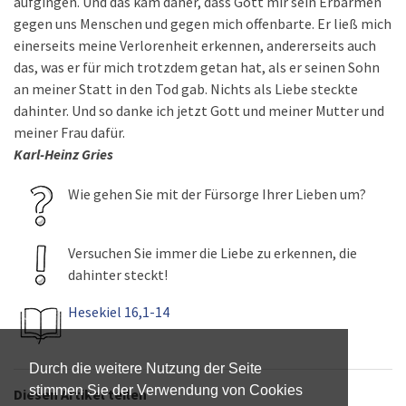
aufgingen. Und das kam daher, dass Gott mir sein Erbarmen
gegen uns Menschen und gegen mich offenbarte. Er ließ mich
einerseits meine Verlorenheit erkennen, andererseits auch
das, was er für mich trotzdem getan hat, als er seinen Sohn
an meiner Statt in den Tod gab. Nichts als Liebe steckte
dahinter. Und so danke ich jetzt Gott und meiner Mutter und
meiner Frau dafür.
Karl-Heinz Gries
Wie gehen Sie mit der Fürsorge Ihrer Lieben um?
Versuchen Sie immer die Liebe zu erkennen, die
dahinter steckt!
Hesekiel 16,1-14
Durch die weitere Nutzung der Seite
stimmen Sie der Verwendung von Cookies
Diesen Artikel teilen