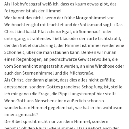
Als Hobbyfotograf weiß ich, dass es kaum etwas gibt, das
fotogener ist als der Himmel.
Wer kennt das nicht, wenn der frühe Morgenhimmel vor
Weihnachten glutrot leuchtet und der Volksmund sagt: »Das
Christkind backt Plätzchen.« Egal, ob Sonnenauf- oder -
untergang, strahlendes Tiefblau oder der zarte Lichtstrahl,
der den Nebel durchdringt, der Himmel ist immer wieder eine
Schönheit, über die man staunen kann. Denken wir nur an
einen Regenbogen, an pechschwarze Gewitterwolken, die
vom Sonnenlicht angestrahlt werden, an eine Windhose oder
auch den Sternenhimmel und die Milchstraße.
Als Christ, der daran glaubt, dass dies alles nicht zufällig
entstanden, sondern Gottes grandiose Schöpfung ist, stelle
ich mir genau die Frage, die Pippi Langstrumpf hier stellt.
Wenn Gott uns Menschen einen äußerlich schon so
wunderbaren Himmel gegeben hat, wie hat er ihn wohl »von
innen« gemacht?
Die Bibel spricht nicht nur von dem Himmel, sondern
benutzt oft den Plural »die Himmel«. Dazu gehört auch der