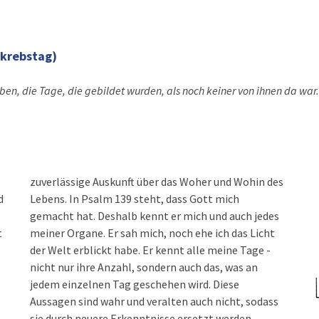
tkrebstag)
ben, die Tage, die gebildet wurden, als noch keiner von ihnen da war.
zuverlässige Auskunft über das Woher und Wohin des
d
Lebens. In Psalm 139 steht, dass Gott mich
gemacht hat. Deshalb kennt er mich und auch jedes
t
meiner Organe. Er sah mich, noch ehe ich das Licht
der Welt erblickt habe. Er kennt alle meine Tage -
nicht nur ihre Anzahl, sondern auch das, was an
jedem einzelnen Tag geschehen wird. Diese
Aussagen sind wahr und veralten auch nicht, sodass
sie durch neuere Erkenntnisse ersetzt werden