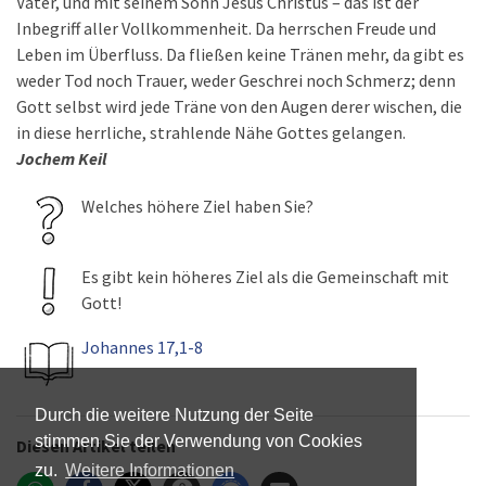
Vater, und mit seinem Sohn Jesus Christus – das ist der
Inbegriff aller Vollkommenheit. Da herrschen Freude und
Leben im Überfluss. Da fließen keine Tränen mehr, da gibt es
weder Tod noch Trauer, weder Geschrei noch Schmerz; denn
Gott selbst wird jede Träne von den Augen derer wischen, die
in diese herrliche, strahlende Nähe Gottes gelangen.
Jochem Keil
Welches höhere Ziel haben Sie?
Es gibt kein höheres Ziel als die Gemeinschaft mit
Gott!
Johannes 17,1-8
Durch die weitere Nutzung der Seite
stimmen Sie der Verwendung von Cookies
Diesen Artikel teilen
zu.
Weitere Informationen