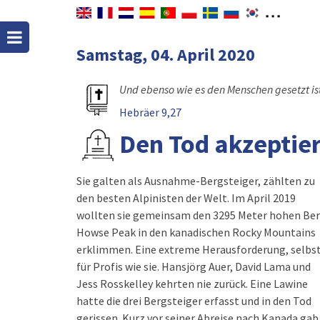
Samstag, 04. April 2020
Und ebenso wie es den Menschen gesetzt ist
Hebräer 9,27
Den Tod akzeptie
Sie galten als Ausnahme-Bergsteiger, zählten zu
den besten Alpinisten der Welt. Im April 2019
wollten sie gemeinsam den 3295 Meter hohen Be
Howse Peak in den kanadischen Rocky Mountains
erklimmen. Eine extreme Herausforderung, selbs
für Profis wie sie. Hansjörg Auer, David Lama und
Jess Rosskelley kehrten nie zurück. Eine Lawine
hatte die drei Bergsteiger erfasst und in den Tod
gerissen. Kurz vor seiner Abreise nach Kanada gab