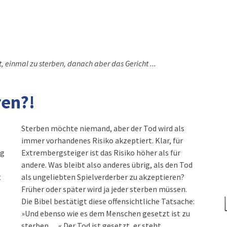
, einmal zu sterben, danach aber das Gericht ...
ren?!
Sterben möchte niemand, aber der Tod wird als
immer vorhandenes Risiko akzeptiert. Klar, für
rg
Extrembergsteiger ist das Risiko höher als für
andere. Was bleibt also anderes übrig, als den Tod
t
als ungeliebten Spielverderber zu akzeptieren?
Früher oder später wird ja jeder sterben müssen.
Die Bibel bestätigt diese offensichtliche Tatsache:
»Und ebenso wie es dem Menschen gesetzt ist zu
sterben …« Der Tod ist gesetzt, er steht