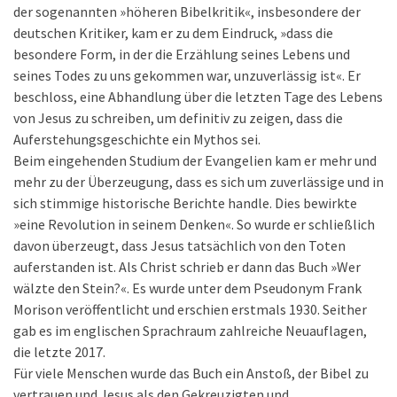
der sogenannten »höheren Bibelkritik«, insbesondere der
deutschen Kritiker, kam er zu dem Eindruck, »dass die
besondere Form, in der die Erzählung seines Lebens und
seines Todes zu uns gekommen war, unzuverlässig ist«. Er
beschloss, eine Abhandlung über die letzten Tage des Lebens
von Jesus zu schreiben, um definitiv zu zeigen, dass die
Auferstehungsgeschichte ein Mythos sei.
Beim eingehenden Studium der Evangelien kam er mehr und
mehr zu der Überzeugung, dass es sich um zuverlässige und in
sich stimmige historische Berichte handle. Dies bewirkte
»eine Revolution in seinem Denken«. So wurde er schließlich
davon überzeugt, dass Jesus tatsächlich von den Toten
auferstanden ist. Als Christ schrieb er dann das Buch »Wer
wälzte den Stein?«. Es wurde unter dem Pseudonym Frank
Morison veröffentlicht und erschien erstmals 1930. Seither
gab es im englischen Sprachraum zahlreiche Neuauflagen,
die letzte 2017.
Für viele Menschen wurde das Buch ein Anstoß, der Bibel zu
vertrauen und Jesus als den Gekreuzigten und