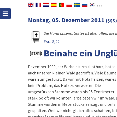
Montag, 05. Dezember 2011
($$$)
Die Hand unseres Gottes ist über allen, die
Esra 8,22
Beinahe ein Ungl
Dezember 1999, der Wirbelsturm »Lothar«, hatte
auch unseren kleinen Wald getroffen. Viele Bäume
waren umgestürzt. Da wir mit Holz heizen, war es
kein Problem, das Holz zu verwerten. Die
umgestürzten Stämme waren bis 95 Zentimeter
stark. So oft wir konnten, arbeiteten wir im Wald. 
Stämme wurden in Meterstücke zersägt und teils
gespalten. Weil wir nicht gleich alles schafften, bl
mancher Stamm länger liegen und wurde trocken.