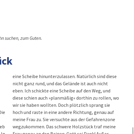
 ihn suchen, zum Guten.
ück
eine Scheibe hinunterzulassen. Natürlich sind diese
nicht ganz rund, und das Gelände ist auch nicht
eben. Ich schickte eine Scheibe auf den Weg, und
diese schien auch »planmäßig« dorthin zu rollen, wo
wir sie haben wollten. Doch plötzlich sprang sie
Die
hoch und raste in eine andere Richtung, genau auf
meine Frau zu. Sie versuchte aus der Gefahrenzone
ieb
wegzukommen. Das schwere Holzstück traf meine
 In
Frau genau an den Beinen. Gott sei Dank! Außer