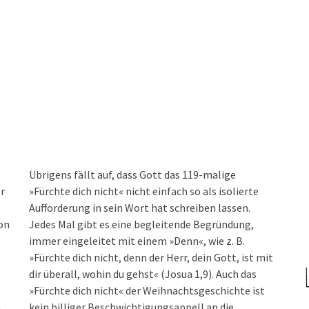
Übrigens fällt auf, dass Gott das 119-malige
er
»Fürchte dich nicht« nicht einfach so als isolierte
Aufforderung in sein Wort hat schreiben lassen.
von
Jedes Mal gibt es eine begleitende Begründung,
immer eingeleitet mit einem »Denn«, wie z. B.
»Fürchte dich nicht, denn der Herr, dein Gott, ist mit
dir überall, wohin du gehst« (Josua 1,9). Auch das
»Fürchte dich nicht« der Weihnachtsgeschichte ist
h
kein billiger Beschwichtigungsappell an die