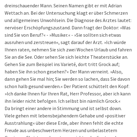
dreinschauender Mann. Seinen Namen gibt er mit Adrian
Wettach an. Bei der Untersuchung klagt er über Schmerzen
und allgemeines Unwohlsein. Die Diagnose des Arztes lautet:
nervöser Erschöpfungszustand. Dann fragt der Doktor: »Was
sind Sie von Beruf?« - »Musiker.« - »Sie sollten sich etwas
ausruhen und zerstreuen«, sagt darauf der Arzt. »Ich würde
Ihnen raten, nehmen Sie sich zwei Wochen Urlaub und fahren
Sie an die See. Oder sehen Sie sich leichte Theaterstücke an.
Gehen Sie zum Beispiel ins Varieté, dort tritt Grock auf;
haben Sie ihn schon gesehen?« Der Mann verneint. »Also,
dann gehen Sie mal hin; Sie werden so lachen, dass Sie davon
schon halb gesund werden.« Der Patient schüttelt den Kopf:
»Ich danke Ihnen für Ihren Rat, Herr Professor, aber ich kann
ihn leider nicht befolgen. Ich selbst bin nämlich Grock.«
Da bringt einer andere in Stimmung und ist selbst down.
Viele gehen mit lebensbejahendem Gehabe und »positiver
Ausstrahlung« über diese Erde, aber ihnen fehlt die echte
Freude aus unbeschwertem Herzen und unbelastetem