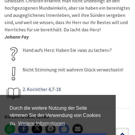
Gewissen. Christen erkennt man nicht unbedingt an den
hochgezogenen Mundwinkeln, aber sie haben ein bereinigtes
und ausgeglichenes Innenleben, weil ihre Sünden vergeben
sind, und weil sie wissen, dass ihr Herr nur ihr Bestes will und
Herrliches für sie bereithält. Da lacht das Herz!
Johann Fay
Hand aufs Herz: Haben Sie »was zu lachen«?
Nicht Stimmung mit wahrem Glück verwechseln!
2. Korinther 4,7-18
Durch die weitere Nutzung der Seite
stimmen Sie der Verwendung von Cookies
Diesen Artikel teilen
zu.
Weitere Informationen