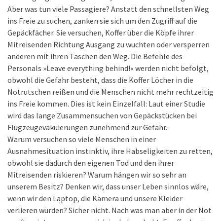
Aber was tun viele Passagiere? Anstatt den schnellsten Weg
ins Freie zu suchen, zanken sie sich um den Zugriff auf die
Gepäckfächer. Sie versuchen, Koffer über die Köpfe ihrer
Mitreisenden Richtung Ausgang zu wuchten oder versperren
anderen mit ihren Taschen den Weg. Die Befehle des
Personals »Leave everything behind!« werden nicht befolgt,
obwohl die Gefahr besteht, dass die Koffer Löcher in die
Notrutschen reißen und die Menschen nicht mehr rechtzeitig
ins Freie kommen. Dies ist kein Einzelfall: Laut einer Studie
wird das lange Zusammensuchen von Gepäckstücken bei
Flugzeugevakuierungen zunehmend zur Gefahr.
Warum versuchen so viele Menschen in einer
Ausnahmesituation instinktiv, ihre Habseligkeiten zu retten,
obwohl sie dadurch den eigenen Tod und den ihrer
Mitreisenden riskieren? Warum hängen wir so sehr an
unserem Besitz? Denken wir, dass unser Leben sinnlos wäre,
wenn wir den Laptop, die Kamera und unsere Kleider
verlieren würden? Sicher nicht. Nach was man aber in der Not