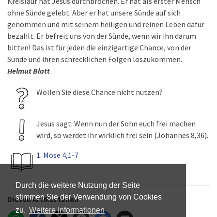
Kreislauf hat Jesus durchbrochen. Er hat als erster Mensch
ohne Sünde gelebt. Aber er hat unsere Sünde auf sich
genommen und mit seinem heiligen und reinen Leben dafür
bezahlt. Er befreit uns von der Sünde, wenn wir ihn darum
bitten! Das ist für jeden die einzigartige Chance, von der
Sünde und ihren schrecklichen Folgen loszukommen.
Helmut Blatt
Wollen Sie diese Chance nicht nutzen?
Jesus sagt: Wenn nun der Sohn euch frei machen
wird, so werdet ihr wirklich frei sein (Johannes 8,36).
1. Mose 4,1-7
Durch die weitere Nutzung der Seite
stimmen Sie der Verwendung von Cookies
Diesen Artikel teilen
zu.
Weitere Informationen