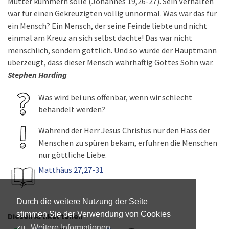
Mutter kümmern solle (Johannes 19,26-27). Sein Verhalten
war für einen Gekreuzigten völlig unnormal. Was war das für
ein Mensch? Ein Mensch, der seine Feinde liebte und nicht
einmal am Kreuz an sich selbst dachte! Das war nicht
menschlich, sondern göttlich. Und so wurde der Hauptmann
überzeugt, dass dieser Mensch wahrhaftig Gottes Sohn war.
Stephen Harding
Was wird bei uns offenbar, wenn wir schlecht
behandelt werden?
Während der Herr Jesus Christus nur den Hass der
Menschen zu spüren bekam, erfuhren die Menschen
nur göttliche Liebe.
Matthäus 27,27-31
Durch die weitere Nutzung der Seite
stimmen Sie der Verwendung von Cookies
Diesen Artikel teilen
zu.
Weitere Informationen