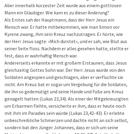
Aber innerhalb kürzester Zeit wurde aus einem gottlosen
Mann ein Gläubiger. Wie kam es zu dieser Änderung?
Als Erstes sah der Hauptmann, dass der Herr Jesus ein
Mensch war. Er hatte mitbekommen, wie man Simon vor
Kyrene zwang, ihm sein Kreuz nachzutragen. Er hörte, wie
der Herr Jesus sagte: »Mich dürstet«, und er sah, wie Blut aus
seiner Seite floss. Nachdem er alles gesehen hatte, stellte er
fest, dass er wahrhaftig Mensch war.
Andererseits erkannte er mit großem Erstaunen, dass Jesus
gleichzeitig Gottes Sohn war. Der Herr Jesus wurde von den
Soldaten angespien und geschlagen, aber er verfluchte sie
nicht. Am Kreuz bat er sogar um Vergebung für die Soldaten,
die ihn so gedemütigt und seine Hände und Füße ans Kreuz
genagelt hatten (Lukas 23,34). Als einer der Mitgekreuzigten
um Erbarmen flehte, versicherte er ihm, dass er heute noch
mit ihm im Paradies sein würde (Lukas 23,42-43). Er erlebte
unbeschreibliche Schmerzen und dachte nicht an sich selbst,
sondern bat den Jünger Johannes, dass er sich um seine