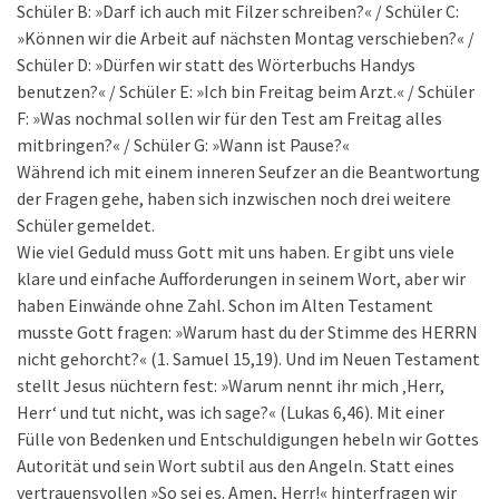
Schüler B: »Darf ich auch mit Filzer schreiben?« / Schüler C:
»Können wir die Arbeit auf nächsten Montag verschieben?« /
Schüler D: »Dürfen wir statt des Wörterbuchs Handys
benutzen?« / Schüler E: »Ich bin Freitag beim Arzt.« / Schüler
F: »Was nochmal sollen wir für den Test am Freitag alles
mitbringen?« / Schüler G: »Wann ist Pause?«
Während ich mit einem inneren Seufzer an die Beantwortung
der Fragen gehe, haben sich inzwischen noch drei weitere
Schüler gemeldet.
Wie viel Geduld muss Gott mit uns haben. Er gibt uns viele
klare und einfache Aufforderungen in seinem Wort, aber wir
haben Einwände ohne Zahl. Schon im Alten Testament
musste Gott fragen: »Warum hast du der Stimme des HERRN
nicht gehorcht?« (1. Samuel 15,19). Und im Neuen Testament
stellt Jesus nüchtern fest: »Warum nennt ihr mich ‚Herr,
Herr‘ und tut nicht, was ich sage?« (Lukas 6,46). Mit einer
Fülle von Bedenken und Entschuldigungen hebeln wir Gottes
Autorität und sein Wort subtil aus den Angeln. Statt eines
vertrauensvollen »So sei es. Amen, Herr!« hinterfragen wir