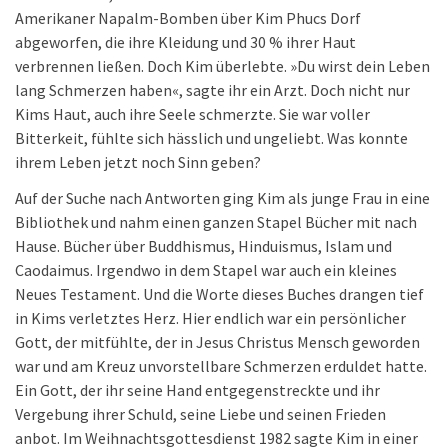
Amerikaner Napalm-Bomben über Kim Phucs Dorf
abgeworfen, die ihre Kleidung und 30 % ihrer Haut
verbrennen ließen. Doch Kim überlebte. »Du wirst dein Leben
lang Schmerzen haben«, sagte ihr ein Arzt. Doch nicht nur
Kims Haut, auch ihre Seele schmerzte. Sie war voller
Bitterkeit, fühlte sich hässlich und ungeliebt. Was konnte
ihrem Leben jetzt noch Sinn geben?
Auf der Suche nach Antworten ging Kim als junge Frau in eine
Bibliothek und nahm einen ganzen Stapel Bücher mit nach
Hause. Bücher über Buddhismus, Hinduismus, Islam und
Caodaimus. Irgendwo in dem Stapel war auch ein kleines
Neues Testament. Und die Worte dieses Buches drangen tief
in Kims verletztes Herz. Hier endlich war ein persönlicher
Gott, der mitfühlte, der in Jesus Christus Mensch geworden
war und am Kreuz unvorstellbare Schmerzen erduldet hatte.
Ein Gott, der ihr seine Hand entgegenstreckte und ihr
Vergebung ihrer Schuld, seine Liebe und seinen Frieden
anbot. Im Weihnachtsgottesdienst 1982 sagte Kim in einer